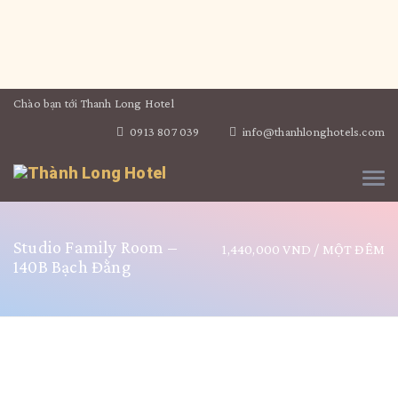
Chào bạn tới Thanh Long Hotel
0913 807 039
info@thanhlonghotels.com
Studio Family Room –
1,440,000 VND
/ MỘT ĐÊM
140B Bạch Đằng